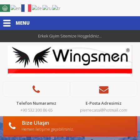
MENU
Erkek Giyim Sitemize Hoşgeldiniz...
Telefon Numaramız
E-Posta Adresimiz
+90 532 300 86 65
pierrecassi@hotmail.com
Bize Ulaşın
Hemen iletişime geçebilirsiniz.