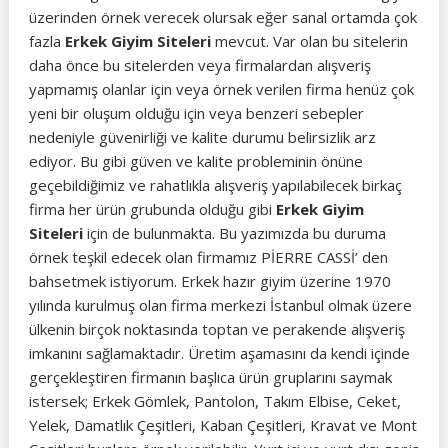
üzerinden örnek verecek olursak eğer sanal ortamda çok
fazla
Erkek Giyim Siteleri
mevcut. Var olan bu sitelerin
daha önce bu sitelerden veya firmalardan alışveriş
yapmamış olanlar için veya örnek verilen firma henüz çok
yeni bir oluşum olduğu için veya benzeri sebepler
nedeniyle güvenirliği ve kalite durumu belirsizlik arz
ediyor. Bu gibi güven ve kalite probleminin önüne
geçebildiğimiz ve rahatlıkla alışveriş yapılabilecek birkaç
firma her ürün grubunda olduğu gibi
Erkek Giyim
Siteleri
için de bulunmakta. Bu yazımızda bu duruma
örnek teşkil edecek olan firmamız PİERRE CASSİ’ den
bahsetmek istiyorum. Erkek hazır giyim üzerine 1970
yılında kurulmuş olan firma merkezi İstanbul olmak üzere
ülkenin birçok noktasında toptan ve perakende alışveriş
imkanını sağlamaktadır. Üretim aşamasını da kendi içinde
gerçekleştiren firmanın başlıca ürün gruplarını saymak
istersek; Erkek Gömlek, Pantolon, Takım Elbise, Ceket,
Yelek, Damatlık Çeşitleri, Kaban Çeşitleri, Kravat ve Mont