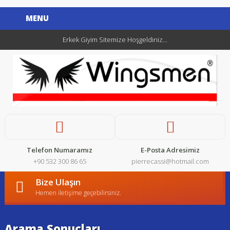
MENU
Erkek Giyim Sitemize Hoşgeldiniz...
Telefon Numaramız
E-Posta Adresimiz
+90 532 300 86 65
pierrecassi@hotmail.com
Bize Ulaşın
Hemen iletişime geçebilirsiniz.
Arama Sonuçları