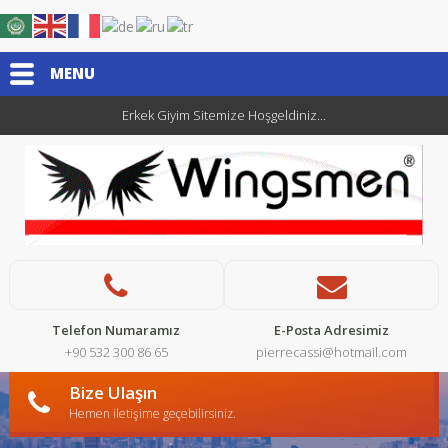
MENU
Erkek Giyim Sitemize Hoşgeldiniz...
Telefon Numaramız
E-Posta Adresimiz
+90 532 300 86 65
pierrecassi@hotmail.com
Bize Ulaşın
Hemen iletişime geçebilirsiniz.