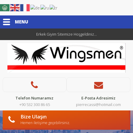
MENU
Erkek Giyim Sitemize Hoşgeldiniz...
Telefon Numaramız
E-Posta Adresimiz
+90 532 300 86 65
pierrecassi@hotmail.com
Bize Ulaşın
Hemen iletişime geçebilirsiniz.