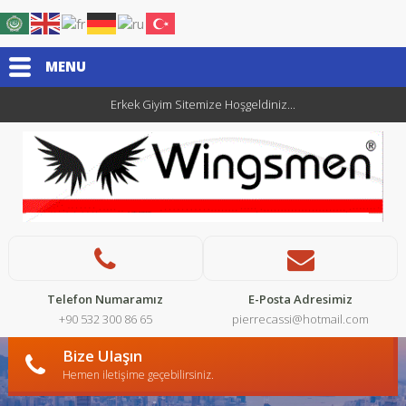
MENU
Erkek Giyim Sitemize Hoşgeldiniz...
Telefon Numaramız
E-Posta Adresimiz
+90 532 300 86 65
pierrecassi@hotmail.com
Bize Ulaşın
Hemen iletişime geçebilirsiniz.