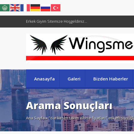
Erkek Giyim Sitemize Hoşgeldiniz...
Anasayfa
Galeri
Bizden Haberler
Arama Sonuçları
Ana Sayfa
» "dar kesim takım elbise fiyatları" etiketli sonuçl