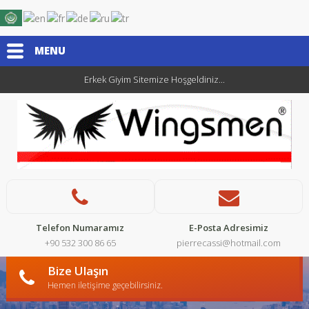
MENU
Erkek Giyim Sitemize Hoşgeldiniz...
Telefon Numaramız
E-Posta Adresimiz
+90 532 300 86 65
pierrecassi@hotmail.com
Bize Ulaşın
Hemen iletişime geçebilirsiniz.