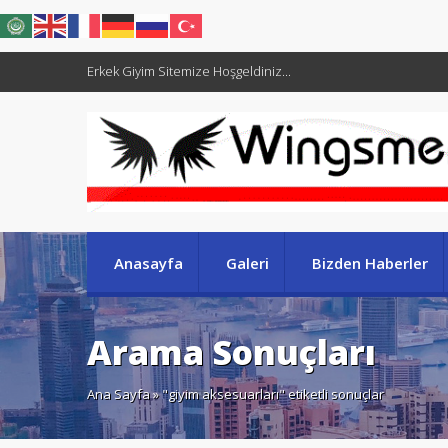
Erkek Giyim Sitemize Hoşgeldiniz...
Anasayfa
Galeri
Bizden Haberler
Arama Sonuçları
Ana Sayfa
» "giyim aksesuarları" etiketli sonuçlar