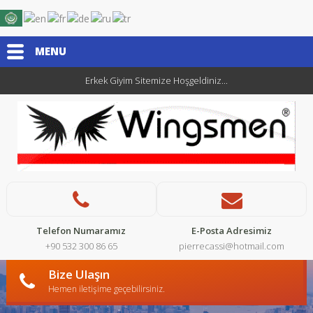
MENU
Erkek Giyim Sitemize Hoşgeldiniz...
Telefon Numaramız
E-Posta Adresimiz
+90 532 300 86 65
pierrecassi@hotmail.com
Bize Ulaşın
Hemen iletişime geçebilirsiniz.