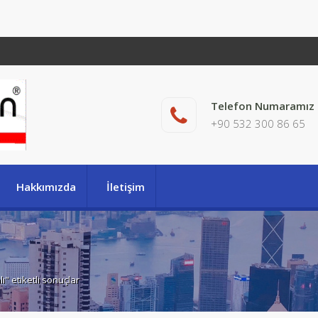
Telefon Numaramız
+90 532 300 86 65
Hakkımızda
İletişim
ı" etiketli sonuçlar