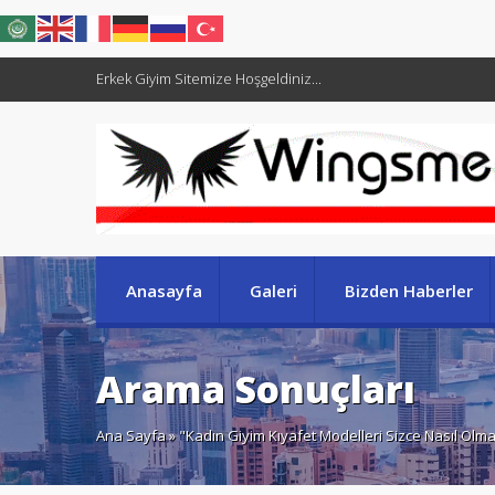
Erkek Giyim Sitemize Hoşgeldiniz...
Anasayfa
Galeri
Bizden Haberler
Arama Sonuçları
Ana Sayfa
» "Kadın Giyim Kıyafet Modelleri Sizce Nasıl Olmal