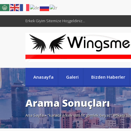
Erkek Giyim Sitemize Hoşgeldiniz...
Anasayfa
Galeri
Bizden Haberler
Arama Sonuçları
Ana Sayfa
» "karaca erkek slim fit gömlek-beyaz" etiketli s