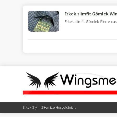
Erkek slimfit Gömlek W
Erkek slimfit Gömlek Pierre cass
Erkek Giyim Sitemize Hoşgeldiniz...