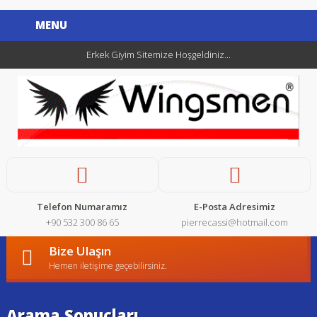
MENU
Erkek Giyim Sitemize Hoşgeldiniz...
Telefon Numaramız
E-Posta Adresimiz
+90 532 300 86 65
pierrecassi@hotmail.com
Bize Ulaşın
Hemen iletişime geçebilirsiniz.
Arama Sonuçları