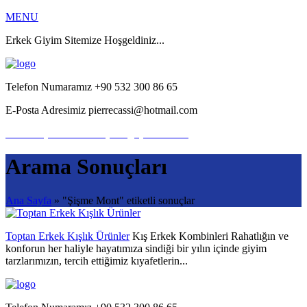
MENU
Erkek Giyim Sitemize Hoşgeldiniz...
Telefon Numaramız
+90 532 300 86 65
E-Posta Adresimiz
pierrecassi@hotmail.com
Bize Ulaşın
Hemen iletişime geçebilirsiniz.
Arama Sonuçları
Ana Sayfa
» "Şişme Mont" etiketli sonuçlar
Toptan Erkek Kışlık Ürünler
Kış Erkek Kombinleri Rahatlığın ve
konforun her haliyle hayatımıza sindiği bir yılın içinde giyim
tarzlarımızın, tercih ettiğimiz kıyafetlerin...