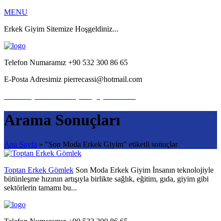
MENU
Erkek Giyim Sitemize Hoşgeldiniz...
Telefon Numaramız
+90 532 300 86 65
E-Posta Adresimiz
pierrecassi@hotmail.com
Bize Ulaşın
Hemen iletişime geçebilirsiniz.
Arama Sonuçları
Ana Sayfa
» "Son Moda Erkek Giyim" etiketli sonuçlar
Toptan Erkek Gömlek
Son Moda Erkek Giyim İnsanın teknolojiyle
bütünleşme hızının artışıyla birlikte sağlık, eğitim, gıda, giyim gibi
sektörlerin tamamı bu...