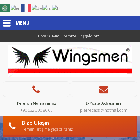
MENU
Erkek Giyim Sitemize Hoşgeldiniz...
Telefon Numaramız
E-Posta Adresimiz
+90 532 300 86 65
pierrecassi@hotmail.com
Bize Ulaşın
Hemen iletişime geçebilirsiniz.